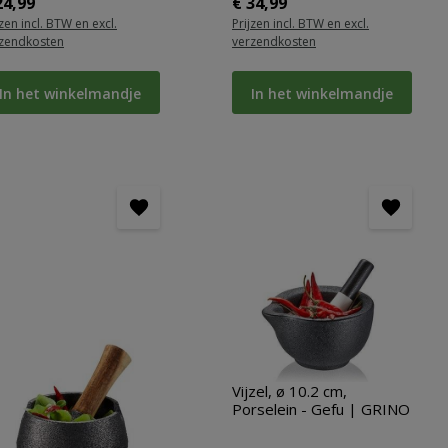
rmale prijs:
Normale prijs:
24,99
€ 34,99
jzen incl. BTW en excl.
Prijzen incl. BTW en excl.
zendkosten
verzendkosten
In het winkelmandje
In het winkelmandje
Vijzel, ø 10.2 cm,
Porselein - Gefu | GRINO