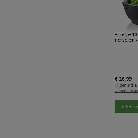
Vijzel, ø 1
Porselein 
Normale pr
€ 26,99
Prijzen incl. 
verzendkost
In het 