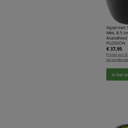
Vijzel met 
Mini, 8.5 cm
Acaciahout
PLOSION
Normale pr
€ 37,95
Prijzen incl. 
verzendkost
In het 