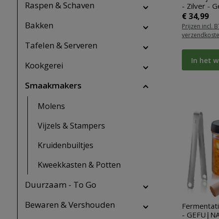
Raspen & Schaven
- Zilver - G
Normale pr
€ 34,99
Bakken
Prijzen incl. 
verzendkost
Tafelen & Serveren
In het 
Kookgerei
Smaakmakers
Molens
Vijzels & Stampers
Kruidenbuiltjes
Kweekkasten & Potten
Duurzaam - To Go
Bewaren & Vershouden
Fermentati
- GEFU|N