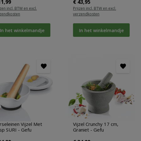
rmale prijs:
Normale prijs:
11,99
€ 43,95
jzen incl. BTW en excl.
Prijzen incl. BTW en excl.
zendkosten
verzendkosten
In het winkelmandje
In het winkelmandje
rseleinen Vijzel Met
Vijzel Crunchy 17 cm,
sp SURI - Gefu
Graniet - Gefu