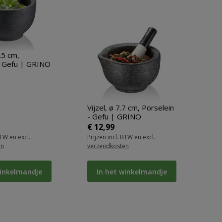
3.5 cm,
- Gefu | GRINO
Vijzel, ø 7.7 cm, Porselein
- Gefu | GRINO
ijs:
Normale prijs:
€ 12,99
BTW en excl.
Prijzen incl. BTW en excl.
en
verzendkosten
winkelmandje
In het winkelmandje