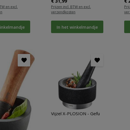
ijs:
Normale prijs:
No
€ 31,99
€ 
BTW en excl.
Prijzen incl. BTW en excl.
Pri
en
verzendkosten
ver
winkelmandje
In het winkelmandje
Vijzel X-PLOSION - Gefu