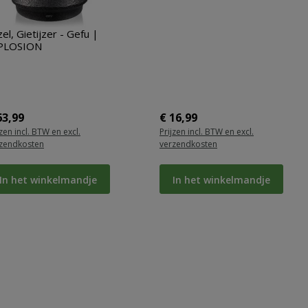
zel, Gietijzer - Gefu |
PLOSION
rmale prijs:
Normale prijs:
63,99
€ 16,99
jzen incl. BTW en excl.
Prijzen incl. BTW en excl.
zendkosten
verzendkosten
In het winkelmandje
In het winkelmandje