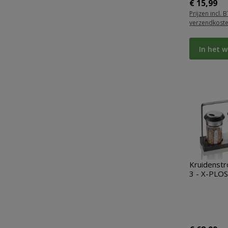
Normale pr
€ 15,99
Prijzen incl. 
verzendkost
In het 
Kruidenstr
3 - X-PLOS