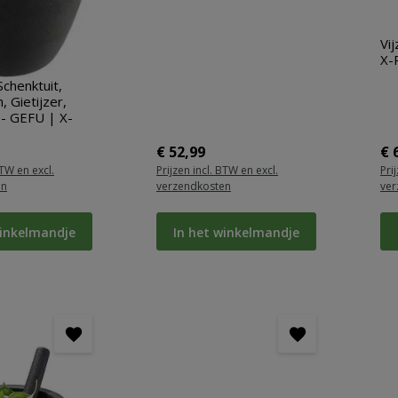
Vij
X-
Schenktuit,
, Gietijzer,
 - GEFU | X-
ijs:
Normale prijs:
No
€ 52,99
€ 
BTW en excl.
Prijzen incl. BTW en excl.
Pri
en
verzendkosten
ver
winkelmandje
In het winkelmandje