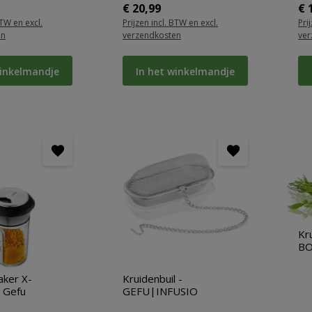
ijs:
Normale prijs:
No
€ 20,99
€ 
BTW en excl.
Prijzen incl. BTW en excl.
Pri
en
verzendkosten
ver
winkelmandje
In het winkelmandje
Kr
BO
aker X-
Kruidenbuil -
 Gefu
GEFU|INFUSIO