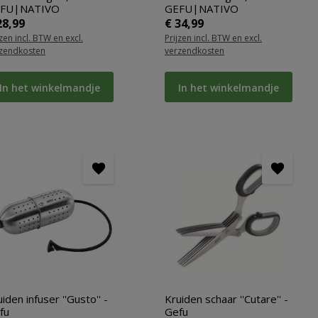
FU|NATIVO
GEFU|NATIVO
rmale prijs:
Normale prijs:
28,99
€ 34,99
jzen incl. BTW en excl.
Prijzen incl. BTW en excl.
zendkosten
verzendkosten
In het winkelmandje
In het winkelmandje
iden infuser ''Gusto'' -
Kruiden schaar ''Cutare'' -
fu
Gefu