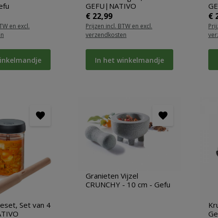
efu
GEFU|NATIVO
GE
ijs:
Normale prijs:
No
€ 22,99
€ 
BTW en excl.
Prijzen incl. BTW en excl.
Pri
en
verzendkosten
ver
winkelmandje
In het winkelmandje
Granieten Vijzel
CRUNCHY - 10 cm - Gefu
eset, Set van 4
Kru
ATIVO
Ge