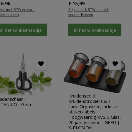
rmale prijs:
Normale prijs:
16,96
€ 15,99
jzen incl. BTW en excl.
Prijzen incl. BTW en excl.
zendkosten
verzendkosten
In het winkelmandje
In het winkelmandje
Kruidenset: 3
uidenschaar -
Kruidenstrooiers & 1
TANICO - Gefu
Lade Organizer, Inclusief
sticker/labels,
Hoogwaardig RVS & Glas,
20 jaar garantie - GEFU |
X-PLOSION