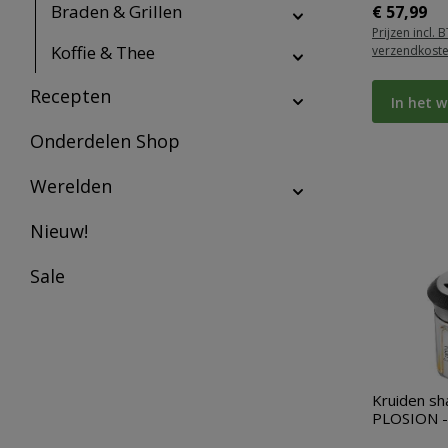
Braden & Grillen
Normale pr
€ 57,99
Prijzen incl. 
Koffie & Thee
verzendkost
Recepten
In het 
Onderdelen Shop
Werelden
Nieuw!
Sale
Kruiden sh
PLOSION -