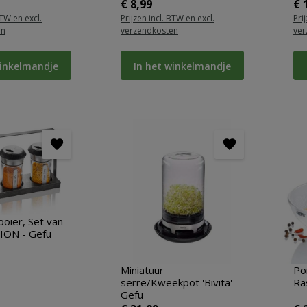
ijs:
Normale prijs:
No
€ 8,99
€ 
BTW en excl.
Prijzen incl. BTW en excl.
Pri
en
verzendkosten
ver
winkelmandje
In het winkelmandje
ooier, Set van
ION - Gefu
Miniatuur
Po
serre/Kweekpot 'Bivita' -
Ra
Gefu